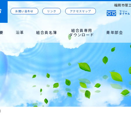
福岡市管
お問い合わせ
リンク
アクセスマップ
フリー
ダイヤル
組合員専用
要
沿革
組合員名簿
青年部会
ダウンロード
）